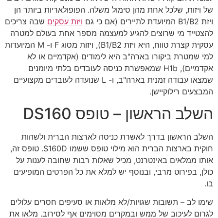
של ויזות, שלכל אחת מהן סימול משלה. הפופולאריות ביותר הן
ויזת B1/B2 המיועדת לתיירים (אם כי גם
ויזת עסקים
שבה צריכים
להצטייד מי שרוצים להגיע למעצמה מספר אחת בעולם למטרה
עסקית קצרת טווח, היא ויזת B1/B2), ויזות מסוג F ו- M המיועדות
למי שמטרת ביקורו בארה"ב היא לימודים (אקדמיים או לא
אקדמיים), H1b שמאפשרת כניסה לעובדים בלתי מיומנים
שמצאו עבודה זמנית בארה"ב, ו- L שנועדה לעובדים מקצועיים
המבצעים רילוקיישן.
השלב הראשון – טופס DS160
השלב הראשון בדרך לאשרת כניסה לארצות הברית ולשהות
חוקית בארצות הברית הוא מילוי טופס ששמו S160D. טופס זה,
אותו ממלאים באינטרנט, מכיל שאלות רבות שחובה לענות על
כולן, בפירוט מרבי, ובנוסף יש למלא את כל הפרטים המופיעים
בו.
שימו לב – תשובות שגויות/לא מלאות או סעיפים חסרים עלולים
לגרום לעיכוב של ממש ובמקרים מסוימים אף לסירוב. מלאו את