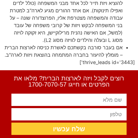
להוציא ויזת תייר לכל אחד מבני המשפחה (כולל ילדים
ואפילו תינוקות). אם אחד ההורים מגיע לארה"ב למטרת
עבודה והמשפחה מצטרפת אליו, הפרוצדורה שונה – על
בני המשפחה לבקש ויזות של קרובי משפחה של עובד
(למשל, אם האישה נהנית מרילוקיישן, היא זקוקה לויזה
מסוג L ובעלה והילדים לוויזה מסוג L2).
אם בעבר סורבה בקשתכם לאשרת כניסה לארצות הברית
– מומלץ להיעזר בחברה המתמחה בהוצאת ויזות לארה"ב.
[thrive_leads id='3443']
רוצים לקבל ויזה לארצות הברית? מלאו את
הפרטים או חייגו 1700-7070-57
שלח עכשיו