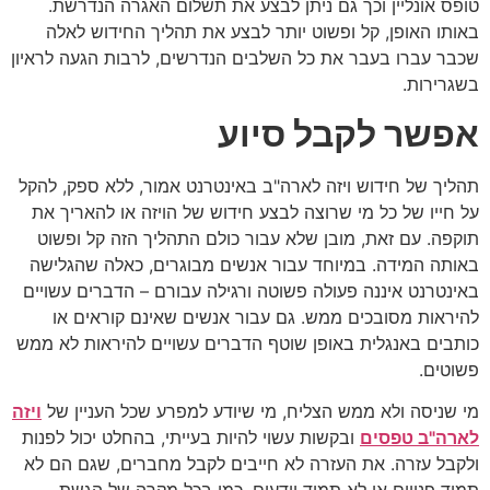
טופס אונליין וכך גם ניתן לבצע את תשלום האגרה הנדרשת.
באותו האופן, קל ופשוט יותר לבצע את תהליך החידוש לאלה
שכבר עברו בעבר את כל השלבים הנדרשים, לרבות הגעה לראיון
בשגרירות.
אפשר לקבל סיוע
תהליך של חידוש ויזה לארה"ב באינטרנט אמור, ללא ספק, להקל
על חייו של כל מי שרוצה לבצע חידוש של הויזה או להאריך את
תוקפה. עם זאת, מובן שלא עבור כולם התהליך הזה קל ופשוט
באותה המידה. במיוחד עבור אנשים מבוגרים, כאלה שהגלישה
באינטרנט איננה פעולה פשוטה ורגילה עבורם – הדברים עשויים
להיראות מסובכים ממש. גם עבור אנשים שאינם קוראים או
כותבים באנגלית באופן שוטף הדברים עשויים להיראות לא ממש
פשוטים.
מי שניסה ולא ממש הצליח, מי שיודע למפרע שכל העניין של
ויזה
לארה"ב טפסים
ובקשות עשוי להיות בעייתי, בהחלט יכול לפנות
ולקבל עזרה. את העזרה לא חייבים לקבל מחברים, שגם הם לא
תמיד פנויים או לא תמיד יודעים. כמו בכל מקרה של הגשת