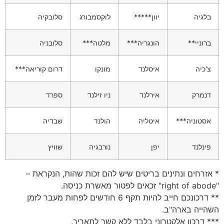
בלגיה
יוון*****
לוקסמבורג
סלובקיה
ברוניי**
הונגריה***
מלטה***
סלובניה
צ'כיה
איסלנד
מונקו
דרום קוריאה***
דנמרק
אירלנד
ניו זילנד
ספרד
אסטוניה***
איטליה
הולנד
שבדיה
פינלנד
יפן
נורבגיה
שוויץ
* אזרחים ונתינים בריטים שיש להם זכות שהות, הנקראת –
"right of abode" זכאים לפטור מאשרת כניסה.
** דרכונכם חייב להיות תקף 6 חודשים לפחות מעבר לזמן
השהייה בארה"ב.
*** דרכון אלקטרוני בלבד ללא קשר לתאריך.