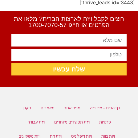
[thrive_leads id='3443']
רוצים לקבל ויזה לארצות הברית? מלאו את
הפרטים או חייגו 1700-7070-57
שלח עכשיו
דף הבית – איזי ויזה
מפת אתר
מאמרים
תקנון
פרטיות
ויזת תפקידים מיוחדים
ויזת עבודה
ויזת צוות
ויזת דיפלומט
ויזת דת
ויזת משקיעים