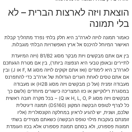
הוצאת ויזה לארצות הברית – לא
בלי תמונה
כאמור תמונה לויזה לארה"ב היא חלק בלתי נפרד מתהליך קבלת
האישור המיוחל להיכנס אל ארץ האפשרויות הבלתי מוגבלות.
בין אם אתם מבקשים ויזת מבקר מסוג B1/B2 (ויזה המיועדת
לתיירים ובאופן טבעי היא הנפוצה ביותר), בין אם מטרת הגעתכם
לארה"ב היא לימודים (ואז אתם זקוקים לויזה מסוג F, M או J) ובין
אם אתם טסים לאחת הערים הגדולות של ארה"ב כדי להתפרנס
מעבודה זמנית (ועל כן מבקשים ויזה מסוג H2B) או מעבודה
במסגרת רילוקיישן או כזו המצריכה כישורים מיוחדים (ולשם כך
מבקשים ויזה מסוג H, L, O, P או Q) – בכל מקרה חובה ראשית
כל לצרף לטופס הבקשה המקוון (DS160) תמונה דיגיטלית
שלכם, ושנית, יש להגיע לראיון במחלקה הקונסולרית (אליו
זומנתם בעקבות מילוי טופס הבקשה) כשאתם מצוידים בשתי
תמונות פספורט, ולא בסתם תמונת פספורט אלא בכזו העומדת