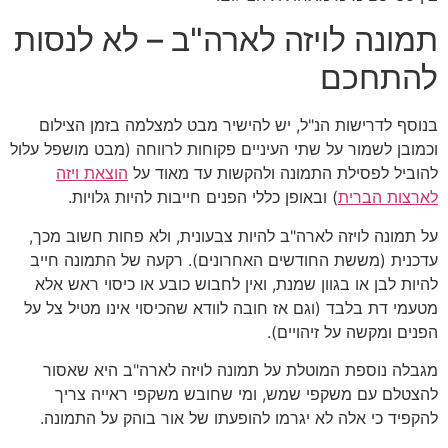
תמונה לויזה לארה"ב – לא לנסות
להתחכם
בנוסף לדרישות הנ"ל, יש להישיר מבט למצלמה בזמן הצילום
וכמובן לשמור על שתי העיניים פקוחות לרווחה (מבט מושפל עלול
להוביל לפסילת התמונה ולהקשות עד מאוד על
הוצאת ויזה
לארצות הברית
) ובאופן כללי הפנים חייבות להיות גלויות.
על תמונה לויזה לארה"ב להיות צבעונית, ולא פחות חשוב מכך,
עדכנית (מששת החודשים האחרונים). רקעה של התמונה חייב
להיות לבן או בגוון שמנת, ואין לחבוש כובע או כיסוי ראש אלא
מטעמי דת בלבד (וגם אז חובה לוודא שהכיסוי אינו מטיל צל על
הפנים ומקשה על זיהויים).
מגבלה נוספת המוטלת על תמונה לויזה לארה"ב היא שאסור
להצטלם עם משקפי שמש, ומי שחובש משקפי ראייה צריך
להקפיד כי אלה לא יגרמו להופעתו של אור בוהק על התמונה.