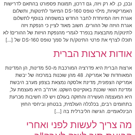
ובכן, כן. לא רק ויזה, גם דרכון, תמונות פספורט בהתאם לדרישות
האמריקאיות, מילוי טופס DS-160 המיועד לתינוקות, ותשלום
אגרת ויזה המיוחדת לחבר החדש במשפחה בנוסף לתשלום
אגרת הויזה של ההורים. חשוב מאוד לציין כי הנפקת ויזה
לתינוק/ת מתבצעת בנפרד לגמרי מהנפקת הויזות של ההורים! לא
תוכלו לצרף את פרטי התינוק/ת על סמך טופס DS-160 של […]
אודות ארצות הברית
ארצות הברית היא פדרציה המורכבת מ-50 מדינות, הן המדינות
המאוחדות של אמריקה. 48 מהן שוכנות במרכזה של יבשת
אמריקה הצפונית, מדינת אלסקה נמצאת בצפון מערב היבשת
ומדינת הוואי שוכנת באוקיינוס השקט. ארה"ב היא מעצמת על,
היא המעצמה העשירה והחזקה בעולם ויש לה חשיבות מכרעת
בתחומים רבים, בכלכלה העולמית, בבטחון וביחסי החוץ
הבינלאומיים. הגישה הליברלית בה […]
מה צריך לעשות לפני ואחרי