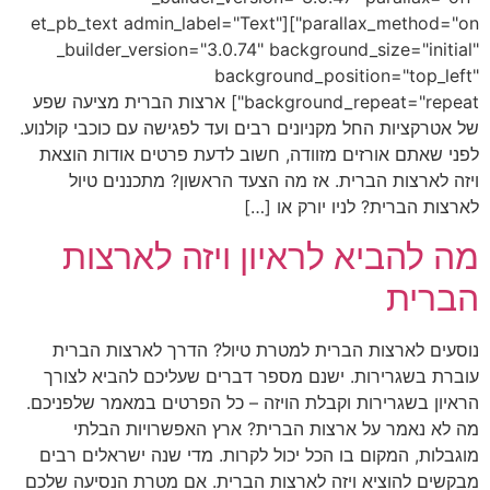
parallax_method="on"][et_pb_text admin_label="Text"
_builder_version="3.0.74" background_size="initial"
background_position="top_left"
background_repeat="repeat"] ארצות הברית מציעה שפע
של אטרקציות החל מקניונים רבים ועד לפגישה עם כוכבי קולנוע.
לפני שאתם אורזים מזוודה, חשוב לדעת פרטים אודות הוצאת
ויזה לארצות הברית. אז מה הצעד הראשון? מתכננים טיול
לארצות הברית? לניו יורק או […]
מה להביא לראיון ויזה לארצות
הברית
נוסעים לארצות הברית למטרת טיול? הדרך לארצות הברית
עוברת בשגרירות. ישנם מספר דברים שעליכם להביא לצורך
הראיון בשגרירות וקבלת הויזה – כל הפרטים במאמר שלפניכם.
מה לא נאמר על ארצות הברית? ארץ האפשרויות הבלתי
מוגבלות, המקום בו הכל יכול לקרות. מדי שנה ישראלים רבים
מבקשים להוציא ויזה לארצות הברית. אם מטרת הנסיעה שלכם