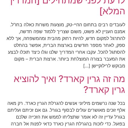
לדעת לפני שמתחילים [המדריך
המלא]
לעובדים רבים בתחום ההיי-טק, מוצעות משרות כאלה בחו"ל.
אמנם העניין לא פשוט, משום שצריך ללמוד שפה חדשה,
להתרגל למקום חדש, להיות רחוק מהבית ומהמשפחה, אך ללא
ספק, לאחר מספר חודשים בארצות הברית, אפשר בהחלט
להסתגל להכל. עקבו אחרי המדריך שלנו וגלו כיצד תוכלו לבצע
את המעבר בצורה המוצלחת ביותר. ארצות הברית – מקום
מבוקש לרילוקיישן […]
מה זה גרין קארד? ואיך להוציא
גרין קארד?
בכל שנה נרשמים מיליוני אנשים להגרלת הגרין כארד. רק מאה
אלף זוכים מאושרים עולים לבסוף בגורל. גם אם זכיתם ועליתם
בגורל עדיין זה לא אומר שתצליחו לממש את הזכייה שלכם
בפועל. כדי לזכות בהגרלת הגרין כארד כדאי לפנות אל חברה