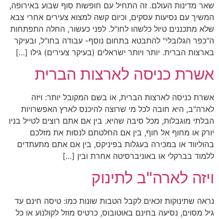
שאר מדינות העולם. זה התחיל עם חופשות סוף שבוע באירופה,
המשיך עם נסיעות עסקים, וכיום קשה למצוא צעירים אחרי צבא
שלא מתכננים טיול כלשהו לחו"ל. לפני כעשור, החלה התפתחות
ה"כפר הגלובלי" להתבטא בתחום נוסף- עבודה בחו"ל, ובעיקר
בארצות הברית. יותר ויותר ישראלים (בעיקר צעירים) גילו […]
אשרת כניסה לארצות הברית
אשרת כניסה לארצות הברית, או בשם המקובל יותר: ויזה
לארה"ב, היא חובה לכל מי שרוצה להיכנס לארץ האפשרויות
הבלתי מוגבלות, מכל סיבה שהיא. בין אם אתם רוצים לטייל בניו
יורק או מחוף אל חוף, בין אם החלטתם לנסות את מזלכם
בהוליווד או במכירה בעגלות בפיניקס, בין אם אתם מתעתדים
ללמוד בברקלי או באוניברסיטה אחרת ובין […]
ויזה לארה"ב לתינוק
נראה שתינוקות זכאים לקבל הטבות שונות כמו: טיסה חינם עד
גיל מסוים, נסיעה בחינם באוטובוס, כרטיס מוזל לקולנוע או כל