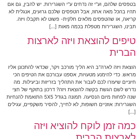
בטפסים שלהם, וע"י זה נדחים ע"י השגרירות. יש להבין, גם אם
תהיו בהכל מאה אחוז, אבל הטפסים שלכם גרועים, אנגלית לא
קריאה, או שהטפסים מלאים חלקית- פשוט לא תקבלו ויזה.
תבינו, השגרירות מטפלת בכמה מאות […]
טיפים להוצאת ויזה לארצות
הברית
הוצאת ויזה לארה"ב היא הליך מורכב ויקר, שכדאי להתכונן אליו
מראש. כדי להימנע מטעויות, אספנו עבורכם את הטיפים הכי
חיוניים שיעזרו לכם לעבור את התהליך בזריזות וביעילות. מה
נדרש לשם הגשת בקשה להוצאת ויזה? דרכון בתוקף של חצי
שנה לפחות מיום הנסיעה. תמונה בגודל 5X5 התואמת להנחיות
השגרירות: אוזניים חשופות, לא לחייך, להסיר משקפיים, עגילים
[…]
כמה זמן לוקח להוציא ויזה
לארצות הברית