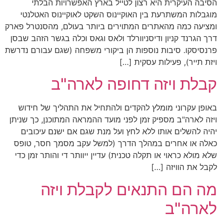
הסיבה העיקרית היא רצון לטייל בארץ האפשרויות הבלתי
מוגבלות המשתרעת בין האוקיינוס השקט לאוקיינוס האטלנטי
ומציעה כמה מהאתרים המתוירים ביותר בעולם, מהסנטרל פארק
דרך הגרנד קניון ודיסניוורלד ולאס וגאס וכלה בגשר הזהב שבסן
פרנסיסקו. סיבות נוספות הן ביקורי משפחה (שגם עבורם נדרשת
ויזת תייר), פעילות עסקית […]
קבלת ויזה דחופה לארה"ב
באופן עקרוני מומלץ להקדים ולהתחיל את התהליך של חידוש
ויזה לארה"ב מספיק זמן לפני מועד ההמראה המתוכנן, כך שניתן
יהיה להשלים אותו ללא לחץ ועל מנת שגם אם ישנם עיכובים
כאלה או אחרים במהלך הדרך (למשל עקב מסמך חסר, טופס
שלא מולא כראוי או תקלה טכנית) עדיין ייוותר די והותר זמן כדי
לקבל את הוויזה […]
מה הם התנאים לקבלת ויזה
לארה"ב