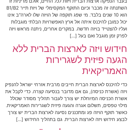
בעבר הנפיקה ארצות הברית ויזות לכל החיים, אולם מדיניות זו
השתנתה זה מכבר וכיום התוקף המקסימלי של ויזת תייר B1/B2
הוא 10 שנים בלבד. מי שפג תוקפה של הויזה שלו לארה"ב אינו
יכול כמובן להיכנס איתה אל ארץ האפשרויות הבלתי מוגבלות
ועליו להצטייד בויזה חדשה. במקרים אחרים, ניתנה מראש ויזה
לפרק זמן מוגבל ואם בעל […]
חידוש ויזה לארצות הברית ללא
הגעה פיזית לשגרירות
האמריקאית
כדי להיכנס לארצות הברית חייבים מרבית אזרחי ישראל להנפיק
ויזה (אשרת כניסה), גם אם מדובר בנסיעה קצרה. כדי לקבל את
אשרת הכניסה המיוחלת יש צורך לעבור תהליך מסודר שכולל
מילוי טפסים, תשלום אגרה והגעה פיזית לשגרירות האמריקאית.
כאשר תוקף הויזה פג ומתכננים נסיעה לארצות הברית יש צורך
לבצע חידוש ויזה לארצות הברית. גם בתהליך החידוש […]