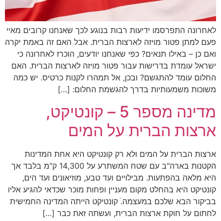
לאחרונה התפרסמו ידיעות רבות בנוגע לכך שאנחנו קרובים מאיי
פעם למתן פטור מויזה לארצות הברית. אבל האם זה באמת יקרה
ואם כן – באילו תנאים? כפי שאנחנו יודעים, הוכרז לאחרונה כי
ישראל עומדת בדרישות עבור פטור מויזה לארצות הברית. האם
החלום עומד להתגשם? ובכן, אל תמהרו לקנות כרטיס. יש כמה
משוכות משמעותיות בדרך להגשמת החלום: […]
מדינה מספר 5 – קונטיקט,
ארצות הברית על המים
ארצות הברית על המים ולא רק קונטיקט היא אחת המדינות
הקטנות בארה"ב עם שטח המשתרע על 14,300 ק"מ בלבד אך
היא מלאה בהפתעות. מבילויים ועד טבע, מוזיאונים ועד הים,
קונטיקט היא בהחלט מקום מעניין ופחות מוכר שכדאי להגיע אליו
בביקור הבא שלכם במעצמה.ֿ קונטיקט הייתה המדינה החמישית
לחתום על חוקת ארצות הברית, ועשתה זאת כבר […]