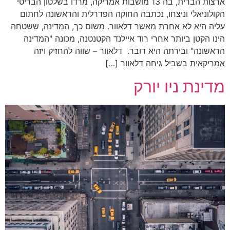
ארצות הברית, בה 13 מושבות אמריקה, מרדו בשלטון הבריטי
הקולוניאלי וניצחו, נכתבה החוקה הפדרלית והראשונה לחתום
עליה היא לא אחרת מאשר דלאוור. משום כך, המדינה, ששטחה
הינו הקטן ביותר אחרי רוד איילנד הקטנטנה, מכונה "המדינה
הראשונה" ובירתה היא דובר. דלאוור – שווה להחזיק ויזה
אמריקאית בשביל גיחה דלאוור […]
מדינת ניו יורק